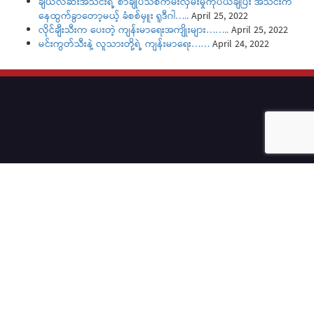
ချယ်လ်ဆီးအသင်းရဲ့ စာချုပ်သစ်ကမ်းလှမ်းမှုကိုပယ်ချပြီး အသင်းက
နေထွက်ခွာတော့မယ့် ခံစစ်မှူး ရူဒီဂါ…..
April 25, 2022
လိုင်ချီးသီးက ပေးတဲ့ ကျန်းမာရေးအကျိုးများ……..
April 25, 2022
မင်းကွတ်သီးနဲ့ လူသားတို့ရဲ့ ကျန်းမာရေး……
April 24, 2022
Start from 14 January,2019, we have trial