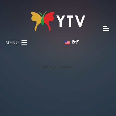
EN
MENU
[wpseo_breadcrumb]