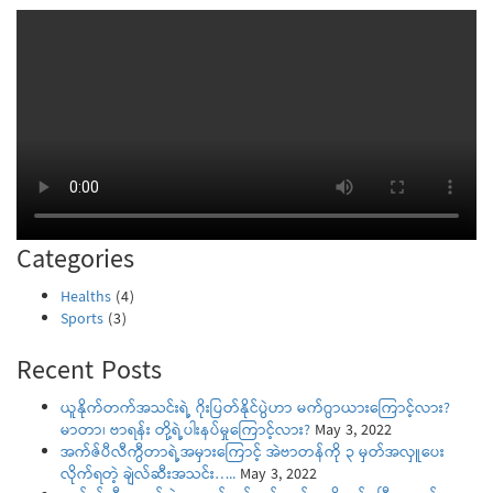
Categories
Healths
(4)
Sports
(3)
Recent Posts
ယူနိုက်တက်အသင်းရဲ့ ဂိုးပြတ်နိုင်ပွဲဟာ မက်ဂွာယားကြောင့်လား?
မာတာ၊ ဗာရန်း တို့ရဲ့ပါးနပ်မှုကြောင့်လား?
May 3, 2022
အက်ဇ်ပီလီကွီတာရဲ့အမှားကြောင့် အဲဗာတန်ကို ၃ မှတ်အလှူပေး
လိုက်ရတဲ့ ချဲလ်ဆီးအသင်း…..
May 3, 2022