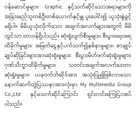
ဝန်ဆောင်မှုများ၊ Graphic နှင့်သက်ဆိုင်သောအရာများကို
အခြားမည်သူတစ်ဦးတစ်ယောက်နှင့်မျှ ပူးပေါင်း၍ ယူသုံးစွဲခွင့်
မရှိပါ။ မိမိယူသုံးလိုက်သော အချက်အလက်များအတွက် မိမိ
တွင်သာ တာဝန်ရှိပါသည်။ ဆုံးရှုံးပျက်စီးမှုများ၊ စီးပွားရေးအရ
ထိခိုက်မှုများ၊ အမြတ်ငွေနှင့်ပက်သက်၍နစ်နာမှုများ၊ စာချုပ်
ချုပ်ဆိုခြင်းများအားဆုံးရူံးမှုများ၊ စီးပွားမိတ်ဖက်ဆုံးရှုံးမှုများ၊
ဂုဏ်သိက္ခာထိခိုက်မှုများ၊ သတင်းအချက်အလက်ဒေတာ
ဆုံးရှုံးမှုများ၊ ယခုဝက်ဘ်ဆိုဒ်အား အသုံးပြု၍ဖြစ်လာသော
နောက်ဆက်တွဲပြဿနာအားလုံးမှာ My Multimedia Group
Co.,Ltd နှင့်မသက်ဆိုင်ကြောင်း ရှင်းလင်းကြေငြာအပ်
ပါသည်။