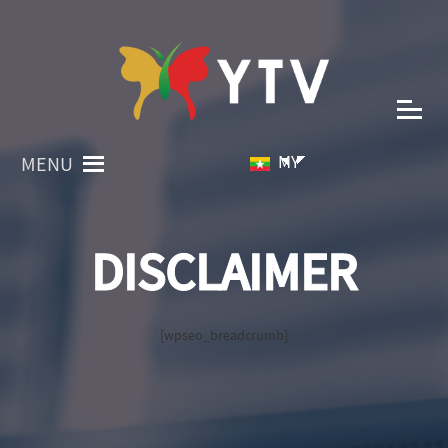
MY
MENU
DISCLAIMER
[wpseo_breadcrumb]