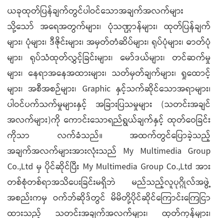
ယခုထုတ်ပြန်ချက်တွင်ပါဝင်သောအချက်အလက်များ
သို့သော် အရေအတွက်များ၊ ပုံသဏ္ဌာန်များ၊ ထုတ်ပြန်ချက်
များ၊ ပုံများ၊ ဒီဇိုင်းများ၊ အမှတ်တံဆိပ်များ၊ ရုပ်ပုံများ၊ ဓာတ်ပုံ
များ၊ ရုပ်သံထုတ်လွှင့်ခြင်းများ၊ မော်ဒယ်များ၊ တင်ဆက်မှု
များ၊ နေရာအနေအထားများ၊ သတ်မှတ်ချက်များ၊ ရှုထောင့်
များ၊ အစီအစဉ်များ၊ Graphic နှင့်သက်ဆိုင်သောအရာများ၊
ပါဝင်ပက်သက်မှုများနှင့် အခြားပြသမှုများ (သတင်းအချင်
အလက်များ)ကို ကောင်းသောရည်ရွယ်ချက်နှင့် ထုတ်ဝေခြင်း
ကိုသာ လက်ခံသည်။ အထက်တွင်ပြောခဲ့သည့်
အချက်အလက်များအားလုံးသည် My Multimedia Group
Co.,Ltd မှ ပိုင်ဆိုင်ပြီး My Multimedia Group Co.,Ltd အား
တစ်စုံတစ်ရာအသိပေးခြင်းမရှိဘဲ မည်သည့်လူပုဂ္ဂိုလ်အဖွဲ့
အစည်းကမှ ဝက်ဘ်ဆိုဒ်တွင် မိမိတို့ပိုင်ဆိုင်ကြောင်းကြေငြာ
ထားသည့် သတင်းအချက်အလက်များ၊ ထုတ်ကုန်များ၊