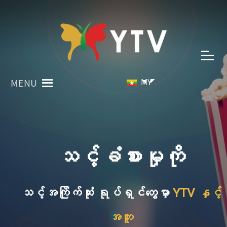
MY
MENU
သင့်ခံစားမှုကို
သင့်အကြိုက်ဆုံး ရုပ်ရှင်တွေမှာ
YTV နှင့်
အတူ