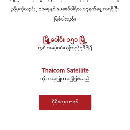
ညီမှုကိုလည်း ၂၀၁၈ခုနှစ် ဖေဖော်ဝါရီလ ၁၇ရက်နေ့ ကရရှိပြီး
ဖြစ်ပါသည်။
မြို့ပေါင်း ၁၅၁ မြို့
တွင် အခမဲ့ဖမ်းယူကြည့်ရှုနိုင်ပြီ
Thaicom Satellite
ကို အသုံးပြုထားပြီဖြစ်သည်
ပိုမိုလေ့လာရန်