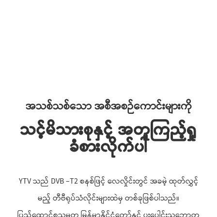
အသစ်သစ်သော အစီအစဉ်ကောင်းများကို
သင့်မိသားစုနှင့် အတူကြည့်ရှု
ခံစားလိုက်ပါ
YTV သည် DVB –T2 စနစ်ဖြင့် လေလှိုင်းတွင် အခမဲ့ ထုတ်လွှင့်
မည့် တီဗီရုပ်သံလိုင်းများထဲမှ တစ်ခုဖြစ်ပါသည်။
ပြည်ထောင်စုသမ္မတ မြန်မာနိုင်ငံတော်နှင့် ပူးပေါင်းသဘောတူ