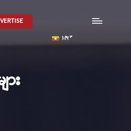
VERTISE
MY
ျား