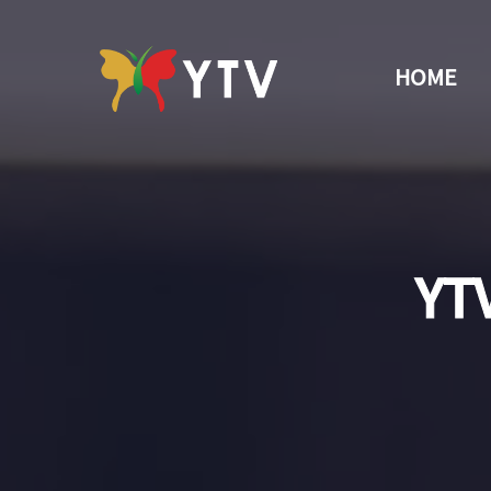
HOME
YT