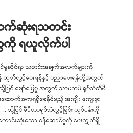
ောက်ဆုံးရသတင်း
ို ရယူလိုက်ပါ
်မှုဆိုင်ရာ သတင်းအချက်အလက်များကို
်ရန် ထုတ်လွှင့်ပေးရန်နှင့် ပညာပေးရန်တို့အတွက်
့ပြင် ဖျော်ဖြေမှု အတွက် သာမကပဲ ရုပ်သံတီဗီ
် အထောက်အကူရရှိစေနိုင်မည့် အကျိုး ကျေးဇူး
 ထို့ပြင် မီဒီယာရုပ်သံလွှင့်ခြင်း လုပ်ငန်းကို
ာင်းဆုံးသော ဝန်ဆောင်မှုကို ပေးလျှက်ရှိ