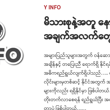
Y INFO
မိသားစုနဲ့အတူ န
အချက်အလက်တွေက
အများပြည်သူများအတွက် ဝန်ဆောင
အချိန်နှင့် တပြေးညီ ရောက်ရှိ နိုင
အဓိကရည်ရွယ်လျက်ရှိပါသည်….. ထို
လိုင်းများမှတစ်ဆင့် နိုင်ငံအတွက
များကိုလည်း ရရှိနိုင်မှာ ဖြစ်ပါတယ်….
တိုးတက်လာစေရန် ရည်ရွယ်ပြီး အကေ
တာပဲ ဖြစ်ပါတယ်……