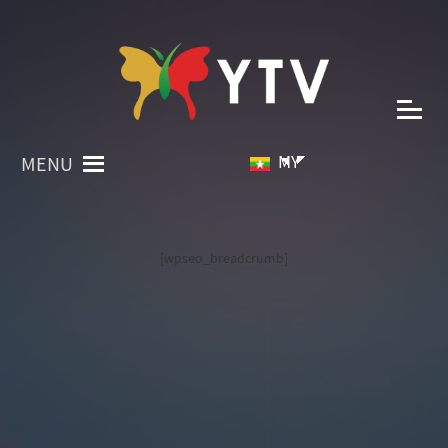
MY
MENU
[wpseo_breadcrumb]