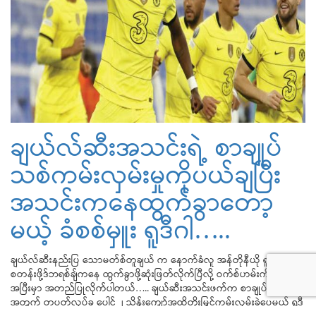
ချယ်လ်ဆီးအသင်းရဲ့ စာချုပ်
သစ်ကမ်းလှမ်းမှုကိုပယ်ချပြီး
အသင်းကနေထွက်ခွာတော့
မယ့် ခံစစ်မှူး ရူဒီဂါ…..
ချယ်လ်ဆီးနည်းပြ သောမတ်စ်တူချယ် က နောက်ခံလူ အန်တိုနီယို ရူဒီဂါ ဟာ
စတန်းဖို့ဒ်ဘရစ်ချ်ကနေ ထွက်ခွာဖို့ဆုံးဖြတ်လိုက်ပြီလို့ ဝက်စ်ဟမ်းကိုအနိုင်ရပွဲ
အပြီးမှာ အတည်ပြုလိုက်ပါတယ်….. ချယ်ဆီးအသင်းဖက်က စာချုပ်သစ်
အတွက် တပတ်လုပ်ခ ပေါင် ၂ သိန်းကျော်အထိတိုးမြှင့်ကမ်းလှမ်းခဲ့ပေမယ့် ရူဒီ