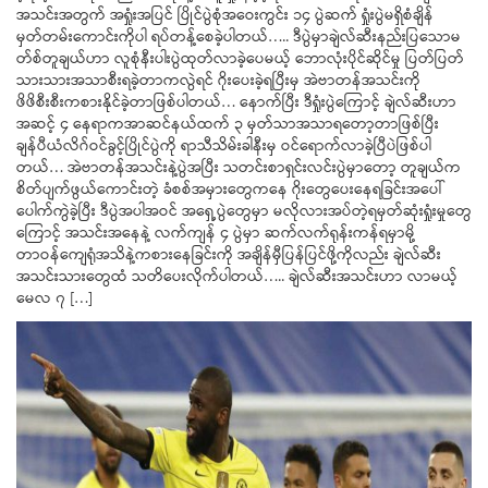
အသင်းအတွက် အရှုံးအပြင် ပြိုင်ပွဲစုံအဝေးကွင်း ၁၄ ပွဲဆက် ရှုံးပွဲမရှိစံချိန်
မှတ်တမ်းကောင်းကိုပါ ရပ်တန့်စေခဲ့ပါတယ်….. ဒီပွဲမှာချဲလ်ဆီးနည်းပြသောမ
တ်စ်တူချယ်ဟာ လူစုံနီးပါးပွဲထုတ်လာခဲ့ပေမယ့် ဘောလုံးပိုင်ဆိုင်မှု ပြတ်ပြတ်
သားသားအသာစီးရခဲ့တာကလွဲရင် ဂိုးပေးခဲ့ရပြီးမှ အဲဗာတန်အသင်းကို
ဖိဖိစီးစီးကစားနိုင်ခဲ့တာဖြစ်ပါတယ်… နောက်ပြီး ဒီရှုံးပွဲကြောင့် ချဲလ်ဆီးဟာ
အဆင့် ၄ နေရာကအာဆင်နယ်ထက် ၃ မှတ်သာအသာရတော့တာဖြစ်ပြီး
ချန်ပီယံလိဂ်ဝင်ခွင့်ပြိုင်ပွဲကို ရာသီသိမ်းခါနီးမှ ဝင်ရောက်လာခဲ့ပြီပဲဖြစ်ပါ
တယ်… အဲဗာတန်အသင်းနဲ့ပွဲအပြီး သတင်းစာရှင်းလင်းပွဲမှာတော့ တူချယ်က
စိတ်ပျက်ဖွယ်ကောင်းတဲ့ ခံစစ်အမှားတွေကနေ ဂိုးတွေပေးနေရခြင်းအပေါ်
ပေါက်ကွဲခဲ့ပြီး ဒီပွဲအပါအဝင် အရှေ့ပွဲတွေမှာ မလိုလားအပ်တဲ့ရမှတ်ဆုံးရှုံးမှုတွေ
ကြောင့် အသင်းအနေနဲ့ လက်ကျန် ၄ ပွဲမှာ ဆက်လက်ရုန်းကန်ရမှာမို့
တာဝန်ကျေရုံအသိနဲ့ကစားနေခြင်းကို အချိန်မှီပြန်ပြင်ဖို့ကိုလည်း ချဲလ်ဆီး
အသင်းသားတွေထံ သတိပေးလိုက်ပါတယ်….. ချဲလ်ဆီးအသင်းဟာ လာမယ့်
မေလ ၇ […]