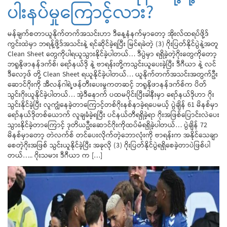
ပါးနပ်မှုကြောင့်လား?
မန်ချက်စတာယူနိုက်တက်အသင်းဟာ ဒီနေ့နံနက်မှာတော့ အိုးလ်ထရပ်ဖို့ဒ်
ကွင်းထဲမှာ ဘရန့်ဖို့ဒ်အသင်းနဲ့ ရင်ဆိုင်ခဲ့ရပြီး မြင်ရခဲတဲ့ (3) ဂိုးပြတ်နိုင်ပွဲနဲ့အတူ
Clean Sheet တွေကိုပါရယူသွားနိုင်ခဲ့ပါတယ်… ဒီပွဲမှာ ရရှိခဲ့တဲ့ဂိုးတွေကိုတော့
ဘရူနိုဖာနန်ဒက်စ်၊ ရော်နယ်ဒို နဲ့ ဗာရန်းတို့ကသွင်းယူပေးခဲ့ပြီး ဒီဂီယာ နဲ့ လင်
ဒီလော့ဖ် တို့ Clean Sheet ရယူနိုင်ခဲ့ပါတယ်… ယူနိုက်တက်အသင်းအတွက်ဦး
ဆောင်ဂိုးကို အီလန်ဂါရဲ့ဖန်တီးပေးမှုကတဆင့် ဘရူနိုဖာနန်ဒက်စ်က ပိတ်
သွင်းဂိုးယူနိုင်ခဲ့ပါတယ်… အဲ့ဒီနောက် ပထမပိုင်းပြီးခါနီးမှာ ရော်နယ်ဒိုဟာ ဂိုး
သွင်းနိုင်ခဲ့ပြီး လူကျွံနေခဲ့တာကြောင့်တစ်ဂိုးနစ်နာခဲ့ရပေမယ့် ပွဲချိန် 61 မိနစ်မှာ
ရော်နယ်ဒိုတစ်ယောက် လူချခံခဲ့ရပြီး ပင်နယ်တီရရှိခဲ့ရာ ဂိုးအဖြစ်ပြောင်းလဲပေး
သွားနိုင်ခဲ့တာကြောင့် ဒုတိယဦးဆောင်ဂိုးကိုထပ်မံရရှိခဲ့ပါတယ်… ပွဲချိန် 72
မိနစ်မှာတော့ တဲလက်စ် တင်ပေးလိုက်တဲ့ဘောလုံးကို ဗာရန်းက အနိုင်သေချာ
စေတဲ့ဂိုးအဖြစ် သွင်းယူနိုင်ခဲ့ပြီး အခုလို (3) ဂိုးပြတ်နိုင်ပွဲရရှိစေခဲ့တာပဲဖြစ်ပါ
တယ်….. ဂိုးသမား ဒီဂီယာ က […]