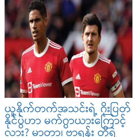
ယူနိုက်တက်အသင်းရဲ့ ဂိုးပြတ်
နိုင်ပွဲဟာ မက်ဂွာယားကြောင့်
လား? မာတာ၊ ဗာရန်း တို့ရဲ့