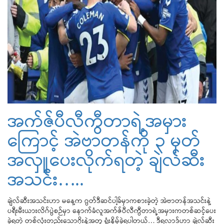
အက်ဇ်ပီလီကွီတာရဲ့အမှား
ကြောင့် အဲဗာတန်ကို ၃ မှတ်
အလှူပေးလိုက်ရတဲ့ ချဲလ်ဆီး
အသင်း…..
ချဲလ်ဆီးအသင်းဟာ မနေ့က ဂွတ်ဒီဆင်ပါ့ခ်မှာကစားခဲ့တဲ့ အဲဗာတန်အသင်းနဲ့
ပရီးမီးယားလိဂ်ပွဲစဉ်မှာ နောက်ခံလူအက်ဇ်ပီလီကွီတာရဲ့အမှားကတစ်ဆင့်ပေး
ခဲ့ရတဲ့ တစ်လုံးတည်းသောဂိုးနဲ့အတူ ရှုံးနိမ့်ခဲ့ရပါတယ်… ဒီရလာဒ်ဟာ ချဲလ်ဆီး